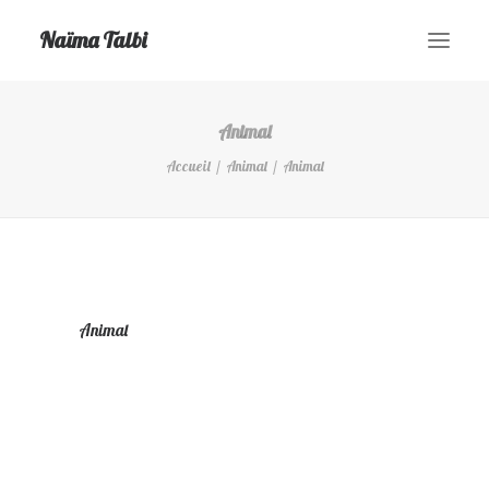
Naïma Talbi
Animal
Accueil
Accueil
Animal
Animal
Hypnose Transpersonnelle®
Hypnose Thérapeutique
Sophrologie
Contact
Animal